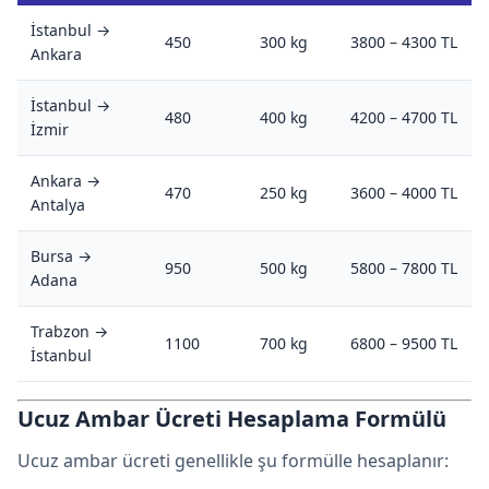
İstanbul →
450
300 kg
3800 – 4300 TL
Ankara
İstanbul →
480
400 kg
4200 – 4700 TL
İzmir
Ankara →
470
250 kg
3600 – 4000 TL
Antalya
Bursa →
950
500 kg
5800 – 7800 TL
Adana
Trabzon →
1100
700 kg
6800 – 9500 TL
İstanbul
Ucuz Ambar Ücreti Hesaplama Formülü
Ucuz ambar ücreti genellikle şu formülle hesaplanır: