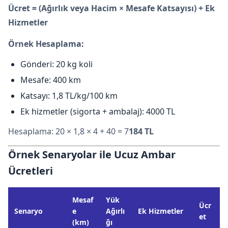
Ücret = (Ağırlık veya Hacim × Mesafe Katsayısı) + Ek
Hizmetler
Örnek Hesaplama:
Gönderi: 20 kg koli
Mesafe: 400 km
Katsayı: 1,8 TL/kg/100 km
Ek hizmetler (sigorta + ambalaj): 4000 TL
Hesaplama: 20 × 1,8 × 4 + 40 = 7
184 TL
Örnek Senaryolar ile Ucuz Ambar
Ücretleri
Mesaf
Yük
Ücr
Senaryo
e
Ağırlı
Ek Hizmetler
et
(km)
ğı