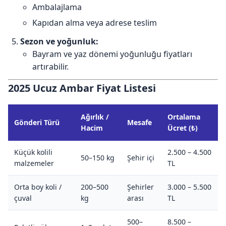
Ambalajlama
Kapıdan alma veya adrese teslim
Sezon ve yoğunluk:
Bayram ve yaz dönemi yoğunluğu fiyatları
artırabilir.
2025 Ucuz Ambar Fiyat Listesi
Ağırlık /
Ortalama
Gönderi Türü
Mesafe
Hacim
Ücret (₺)
Küçük kolili
2.500 – 4.500
50–150 kg
Şehir içi
malzemeler
TL
Orta boy koli /
200–500
Şehirler
3.000 – 5.500
çuval
kg
arası
TL
500–
8.500 –