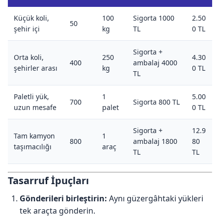
Küçük koli,
100
Sigorta 1000
2.50
50
şehir içi
kg
TL
0 TL
Sigorta +
Orta koli,
250
4.30
400
ambalaj 4000
şehirler arası
kg
0 TL
TL
Paletli yük,
1
5.00
700
Sigorta 800 TL
uzun mesafe
palet
0 TL
Sigorta +
12.9
Tam kamyon
1
800
ambalaj 1800
80
taşımacılığı
araç
TL
TL
Tasarruf İpuçları
Gönderileri birleştirin:
Aynı güzergâhtaki yükleri
tek araçta gönderin.