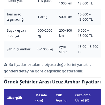
Paletli yük
1–3 palet
1000 km
18.000 TL
Tam araç
10.000 –
1 araç
500+ km
taşımacılığı
48.000 TL
Büyük eşya /
500–2000
200–800
6.500 –
mobilya
kg
km
18.000 TL
Aynı
18.00 – 3.500
Şehir içi ambar
0–1000 kg
şehir
TL
⚠️ Bu fiyatlar ortalama piyasa değerlerini yansıtır;
gönderi detayına göre değişiklik gösterebilir.
Örnek Şehirler Arası Ucuz Ambar Fiyatları
Mesafe
Yük
Ortalama
Güzergâh
(km)
Ağırlığı
Ücret (₺)