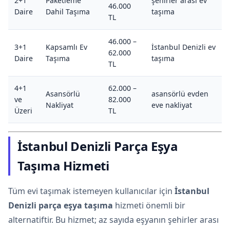
2+1
Paketleme
şehirler arası ev
46.000
Daire
Dahil Taşıma
taşıma
TL
46.000 –
3+1
Kapsamlı Ev
İstanbul Denizli ev
62.000
Daire
Taşıma
taşıma
TL
4+1
62.000 –
Asansörlü
asansörlü evden
ve
82.000
Nakliyat
eve nakliyat
Üzeri
TL
İstanbul Denizli Parça Eşya
Taşıma Hizmeti
Tüm evi taşımak istemeyen kullanıcılar için
İstanbul
Denizli parça eşya taşıma
hizmeti önemli bir
alternatiftir. Bu hizmet; az sayıda eşyanın şehirler arası