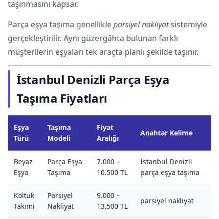
taşınmasını kapsar.
Parça eşya taşıma genellikle
parsiyel nakliyat
sistemiyle
gerçekleştirilir. Aynı güzergâhta bulunan farklı
müşterilerin eşyaları tek araçta planlı şekilde taşınır.
İstanbul Denizli Parça Eşya
Taşıma Fiyatları
Eşya
Taşıma
Fiyat
Anahtar Kelime
Türü
Modeli
Aralığı
Beyaz
Parça Eşya
7.000 –
İstanbul Denizli
Eşya
Taşıma
10.500 TL
parça eşya taşıma
Koltuk
Parsiyel
9.000 –
parsiyel nakliyat
Takımı
Nakliyat
13.500 TL