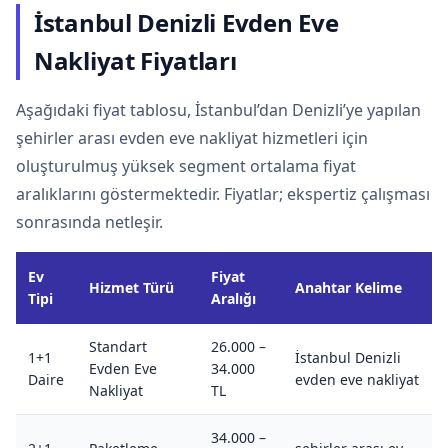
İstanbul Denizli Evden Eve
Nakliyat Fiyatları
Aşağıdaki fiyat tablosu, İstanbul’dan Denizli’ye yapılan
şehirler arası evden eve nakliyat hizmetleri için
oluşturulmuş yüksek segment ortalama fiyat
aralıklarını göstermektedir. Fiyatlar; ekspertiz çalışması
sonrasında netleşir.
Ev
Fiyat
Hizmet Türü
Anahtar Kelime
Tipi
Aralığı
Standart
26.000 –
1+1
İstanbul Denizli
Evden Eve
34.000
Daire
evden eve nakliyat
Nakliyat
TL
34.000 –