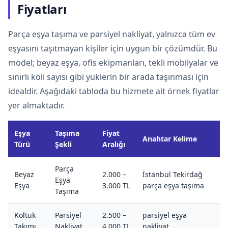
Fiyatları
Parça eşya taşıma ve parsiyel nakliyat, yalnızca tüm ev
eşyasını taşıtmayan kişiler için uygun bir çözümdür. Bu
model; beyaz eşya, ofis ekipmanları, tekli mobilyalar ve
sınırlı koli sayısı gibi yüklerin bir arada taşınması için
idealdir. Aşağıdaki tabloda bu hizmete ait örnek fiyatlar
yer almaktadır.
Eşya
Taşıma
Fiyat
Anahtar Kelime
Türü
Şekli
Aralığı
Parça
Beyaz
2.000 –
İstanbul Tekirdağ
Eşya
Eşya
3.000 TL
parça eşya taşıma
Taşıma
Koltuk
Parsiyel
2.500 –
parsiyel eşya
Takımı
Nakliyat
4.000 TL
nakliyat