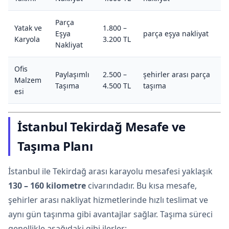
Parça
Yatak ve
1.800 –
Eşya
parça eşya nakliyat
Karyola
3.200 TL
Nakliyat
Ofis
Paylaşımlı
2.500 –
şehirler arası parça
Malzem
Taşıma
4.500 TL
taşıma
esi
İstanbul Tekirdağ Mesafe ve
Taşıma Planı
İstanbul ile Tekirdağ arası karayolu mesafesi yaklaşık
130 – 160 kilometre
civarındadır. Bu kısa mesafe,
şehirler arası nakliyat hizmetlerinde hızlı teslimat ve
aynı gün taşınma gibi avantajlar sağlar. Taşıma süreci
genellikle aşağıdaki gibi ilerler: