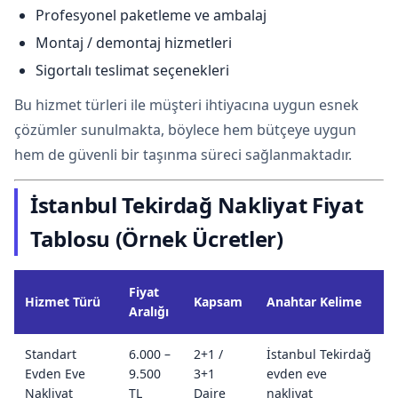
Profesyonel paketleme ve ambalaj
Montaj / demontaj hizmetleri
Sigortalı teslimat seçenekleri
Bu hizmet türleri ile müşteri ihtiyacına uygun esnek
çözümler sunulmakta, böylece hem bütçeye uygun
hem de güvenli bir taşınma süreci sağlanmaktadır.
İstanbul Tekirdağ Nakliyat Fiyat
Tablosu (Örnek Ücretler)
Fiyat
Hizmet Türü
Kapsam
Anahtar Kelime
Aralığı
Standart
6.000 –
2+1 /
İstanbul Tekirdağ
Evden Eve
9.500
3+1
evden eve
Nakliyat
TL
Daire
nakliyat