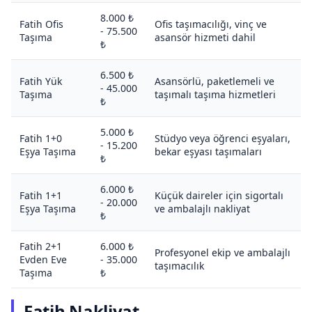
8.000 ₺
Fatih Ofis
Ofis taşımacılığı, vinç ve
- 75.500
Taşıma
asansör hizmeti dahil
₺
6.500 ₺
Fatih Yük
Asansörlü, paketlemeli ve
- 45.000
Taşıma
taşımalı taşıma hizmetleri
₺
5.000 ₺
Fatih 1+0
Stüdyo veya öğrenci eşyaları,
- 15.200
Eşya Taşıma
bekar eşyası taşımaları
₺
6.000 ₺
Fatih 1+1
Küçük daireler için sigortalı
- 20.000
Eşya Taşıma
ve ambalajlı nakliyat
₺
Fatih 2+1
6.000 ₺
Profesyonel ekip ve ambalajlı
Evden Eve
- 35.000
taşımacılık
Taşıma
₺
Fatih Nakliyat