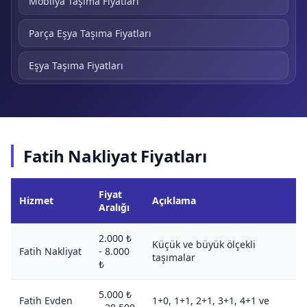
Mobilya Taşıma Fiyatları
Parça Eşya Taşıma Fiyatları
Eşya Taşıma Fiyatları
Kamyonet Nakliye Fiyatları
Şehirler Arası Nakliyat Fiyatları
Fatih Nakliyat Fiyatları
Ofis Taşıma Fiyatları
Yük Taşıma Fiyatları
Fiyat
Hizmet
Açıklama
Aralığı
1+0 Eşya Taşıma Fiyatları
2.000 ₺
Küçük ve büyük ölçekli
Fatih Nakliyat
- 8.000
taşımalar
1+1 Eşya Taşıma Fiyatları
₺
2+1 Evden Eve Taşıma Fiyatları
5.000 ₺
Fatih Evden
1+0, 1+1, 2+1, 3+1, 4+1 ve