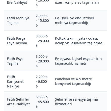
- 28.500
Eve Nakliyat
üzeri komple ev taşımaları
₺
2.000 ₺
Fatih Mobilya
Ev, işyeri ve endüstriyel
- 15.800
Taşıma
mobilya taşımacılığı
₺
3.000 ₺
Fatih Parça
Koltuk takımı, yatak odası,
- 28.000
Eşya Taşıma
dolap vb. eşyaların taşınması
₺
3.000 ₺
Fatih Eşya
Ev eşyası, kişisel eşyalar için
- 28.000
Taşıma
taşımacılık hizmeti
₺
Fatih
2.200 ₺
Panelvan ve 4-5 metre
Kamyonet
- 6.800
kamyonet taşımacılığı
Nakliye
₺
6.000 ₺
Fatih Şehirler
Şehirler arası eşya taşıma
- 45.500
Arası Nakliyat
hizmetleri
₺