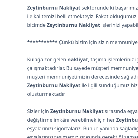
Zeytinburnu Nakliyat
sektöründe ki başarımız 
ile kalitemizi belli etmekteyiz. Fakat olduğumuz 
biçimde
Zeytinburnu Nakliyat
işlerinizi yapab
*********** Çünkü bizim için sizin memnuniye
Kulağa zor gelen
nakliyat
, taşıma işlemleriniz 
çalışmaktadırlar. Bu sayede müşteri memnuniyet
müşteri memnuniyetimizin derecesinde sağladığı
Zeytinburnu Nakliyat
ile ilgili sunduğumuz hi
oluşturmaktadır.
Sizler için
Zeytinburnu Nakliyat
sırasında eşya
değiştirme imkânı verebilmek için her
Zeytinbu
eşyalarınızı sigortalarız. Bunun yanında sağlad
eşyalarınızı taşımamız sırasında gerektiği zama