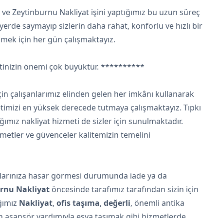
ve Zeytinburnu Nakliyat işini yaptığımız bu uzun süreç
yerde saymayıp sizlerin daha rahat, konforlu ve hızlı bir
ilmek için her gün çalışmaktayız.
tinizin önemi çok büyüktür. **********
için çalışanlarımız elinden gelen her imkânı kullanarak
imizi en yüksek derecede tutmaya çalışmaktayız. Tıpkı
mız nakliyat hizmeti de sizler için sunulmaktadır.
zmetler ve güvenceler kalitemizin temelini
larınıza hasar görmesi durumunda iade ya da
rnu Nakliyat
öncesinde tarafımız tarafından sizin için
ığımız
Nakliyat
,
ofis taşıma
,
değerli
, önemli antika
n asansör yardımıyla eşya taşımak gibi hizmetlerde