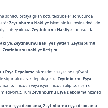
ışma sonucu ortaya çıkan kötü tecrübeler sonucunda
matör
Zeytinburnu Nakliye
işleminin kalitesine değil de
böyle bişey olmaz.
Zeytinburnu Nakliye
konusunda
r.
akliye
,
Zeytinburnu nakliye fiyatları
,
Zeytinburnu
ı
,
Zeytinburnu nakliye iletişim
nu Eşya Depolama
hizmetimiz sayesinde güvenli
de sigortalı olarak depoluyoruz.
Zeytinburnu Eşya
 zaman ev 'inizden veya işyeri 'nizden alıp, sözleşme
slim ediyoruz. Tüm
Zeytinburnu Eşya Depolama
hizmeti
nburnu eşya depolama
,
Zeytinburnu eşya depolama