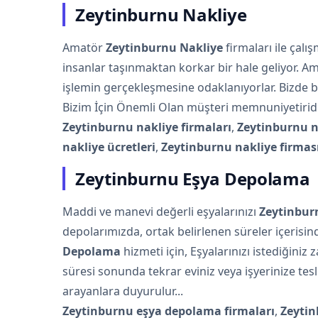
Zeytinburnu Nakliye
Amatör
Zeytinburnu Nakliye
firmaları ile çal
insanlar taşınmaktan korkar bir hale geliyor. A
işlemin gerçekleşmesine odaklanıyorlar. Bizde 
Bizim İçin Önemli Olan müşteri memnuniyetiridi
Zeytinburnu nakliye firmaları
,
Zeytinburnu n
nakliye ücretleri
,
Zeytinburnu nakliye firmas
Zeytinburnu Eşya Depolama
Maddi ve manevi değerli eşyalarınızı
Zeytinbur
depolarımızda, ortak belirlenen süreler içerisin
Depolama
hizmeti için, Eşyalarınızı istediğiniz
süresi sonunda tekrar eviniz veya işyerinize te
arayanlara duyurulur...
Zeytinburnu eşya depolama firmaları
,
Zeyti