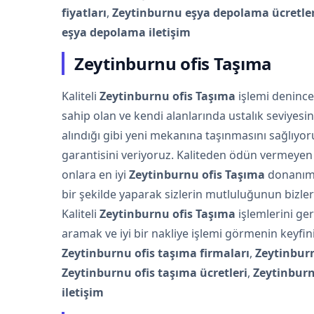
fiyatları
,
Zeytinburnu eşya depolama ücretler
eşya depolama iletişim
Zeytinburnu ofis Taşıma
Kaliteli
Zeytinburnu ofis Taşıma
işlemi denince 
sahip olan ve kendi alanlarında ustalık seviyes
alındığı gibi yeni mekanına taşınmasını sağlıy
garantisini veriyoruz. Kaliteden ödün vermeye
onlara en iyi
Zeytinburnu ofis Taşıma
donanıml
bir şekilde yaparak sizlerin mutluluğunun bizler
Kaliteli
Zeytinburnu ofis Taşıma
işlemlerini ge
aramak ve iyi bir nakliye işlemi görmenin keyfin
Zeytinburnu ofis taşıma firmaları
,
Zeytinburn
Zeytinburnu ofis taşıma ücretleri
,
Zeytinburn
iletişim