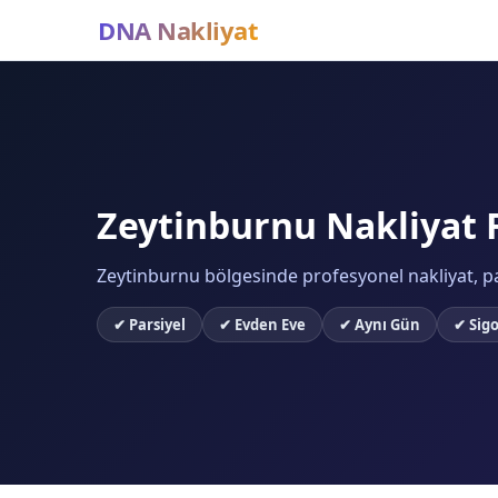
DNA Nakliyat
Zeytinburnu Nakliyat F
Zeytinburnu bölgesinde profesyonel nakliyat, par
✔ Parsiyel
✔ Evden Eve
✔ Aynı Gün
✔ Sigo