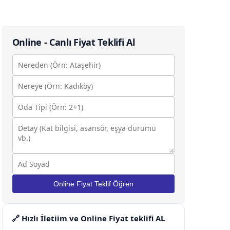
Şehirler Arası Nakliyat Fiyatları
Ofis Taşıma Fiyatları
Online - Canlı Fiyat Teklifi Al
Yük Taşıma Fiyatları
1+0 Eşya Taşıma Fiyatları
1+1 Eşya Taşıma Fiyatları
2+1 Evden Eve Taşıma Fiyatları
Online Fiyat Teklif Öğren
🔗 Hızlı İletiim ve Online Fiyat teklifi AL