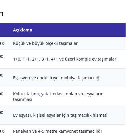
rı
Açıklama
0 ₺
Küçük ve büyük ölçekli taşımalar
00
1+0, 1+1, 2+1, 3+1, 4+1 ve üzeri komple ev taşımaları
00
Ev, işyeri ve endüstriyel mobilya taşımacılığı
00
Koltuk takımı, yatak odası, dolap vb. eşyaların
taşınması
00
Ev eşyası, kişisel eşyalar için taşımacılık hizmeti
0 ₺
Panelvan ve 4-5 metre kamyonet taşımacılığı