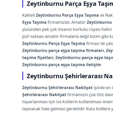
Zeytinburnu Parça Eşya Taşı
Kaliteli
Zeytinburnu Parça Eşya Taşıma
ve Nakl
Eşya Taşıma
firmamızdır. Amatör
Zeytinburnu 
yüzünden pek çok insanın korkulu rüyası halini
püf noktası amatör firmalarla değil bizim gibi k
Zeytinburnu Parça Eşya Taşıma
firması ile çal
Zeytinburnu parça eşya taşıma firmaları
,
Zey
taşıma fiyatları
,
Zeytinburnu parça eşya taşı
Zeytinburnu parça eşya taşıma iletişim
Zeytinburnu Şehirlerarası Na
Zeytinburnu Şehirlerarası Nakliyat
işinde en 
Şehirlerarası Nakliyat
firmamızın çok titiz dav
toparlanması için ise kolilerin kullanılması önem
taşınacak hale gelmesi gereklidir. Kutu kolilere 