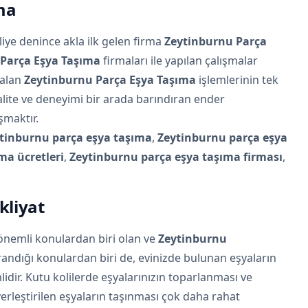
ma
iye denince akla ilk gelen firma
Zeytinburnu Parça
Parça Eşya Taşıma
firmaları ile yapılan çalışmalar
 alan
Zeytinburnu Parça Eşya Taşıma
işlemlerinin tek
alite ve deneyimi bir arada barındıran ender
ışmaktır.
tinburnu parça eşya taşıma
,
Zeytinburnu parça eşya
ma ücretleri
,
Zeytinburnu parça eşya taşıma firması
,
kliyat
önemli konulardan biri olan ve
Zeytinburnu
randığı konulardan biri de, evinizde bulunan eşyaların
lidir. Kutu kolilerde eşyalarınızın toparlanması ve
yerleştirilen eşyaların taşınması çok daha rahat