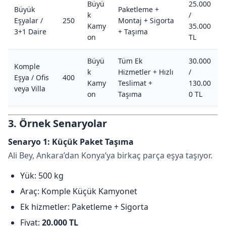
Büyü
25.000
Büyük
Paketleme +
k
/
Eşyalar /
250
Montaj + Sigorta
Kamy
35.000
3+1 Daire
+ Taşıma
on
TL
Büyü
Tüm Ek
30.000
Komple
k
Hizmetler + Hızlı
/
Eşya / Ofis
400
Kamy
Teslimat +
130.00
veya Villa
on
Taşıma
0 TL
3. Örnek Senaryolar
Senaryo 1: Küçük Paket Taşıma
Ali Bey, Ankara’dan Konya’ya birkaç parça eşya taşıyor.
Yük: 500 kg
Araç: Komple Küçük Kamyonet
Ek hizmetler: Paketleme + Sigorta
Fiyat:
20.000 TL