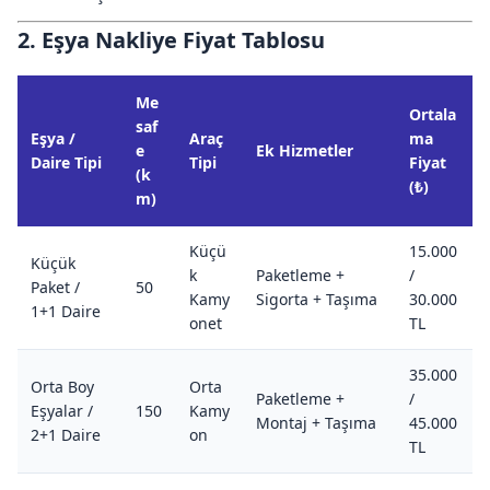
2. Eşya Nakliye Fiyat Tablosu
Me
Ortala
saf
Eşya /
Araç
ma
e
Ek Hizmetler
Daire Tipi
Tipi
Fiyat
(k
(₺)
m)
Küçü
15.000
Küçük
k
Paketleme +
/
Paket /
50
Kamy
Sigorta + Taşıma
30.000
1+1 Daire
onet
TL
35.000
Orta Boy
Orta
Paketleme +
/
Eşyalar /
150
Kamy
Montaj + Taşıma
45.000
2+1 Daire
on
TL