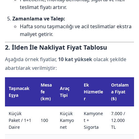
teslimat fiyatı artırır.
Zamanlama ve Talep:
Hafta sonu taşımacılığı ve acil teslimatlar ekstra
maliyet getirir.
2. İlden İle Nakliyat Fiyat Tablosu
Aşağıda örnek fiyatlar,
10 kat yüksek
olacak şekilde
abartılarak verilmiştir:
Mesa
Ek
Ortalam
Taşınacak
Araç
fe
Hizmetle
a Fiyat
Eşya
Tipi
(km)
r
(₺)
Küçük
Küçük
Kamyone
7.000 /
Paket / 1+1
100
Kamyo
t +
12.000
Daire
net
Sigorta
TL