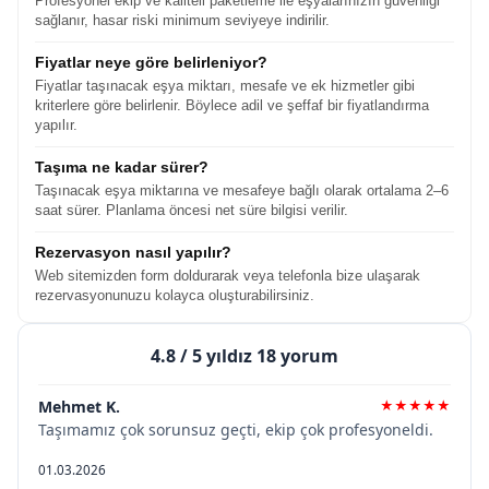
Profesyonel ekip ve kaliteli paketleme ile eşyalarınızın güvenliği
sağlanır, hasar riski minimum seviyeye indirilir.
Fiyatlar neye göre belirleniyor?
Fiyatlar taşınacak eşya miktarı, mesafe ve ek hizmetler gibi
kriterlere göre belirlenir. Böylece adil ve şeffaf bir fiyatlandırma
yapılır.
Taşıma ne kadar sürer?
Taşınacak eşya miktarına ve mesafeye bağlı olarak ortalama 2–6
saat sürer. Planlama öncesi net süre bilgisi verilir.
Rezervasyon nasıl yapılır?
Web sitemizden form doldurarak veya telefonla bize ulaşarak
rezervasyonunuzu kolayca oluşturabilirsiniz.
4.8
/ 5 yıldız 18 yorum
Mehmet K.
★★★★★
Taşımamız çok sorunsuz geçti, ekip çok profesyoneldi.
01.03.2026