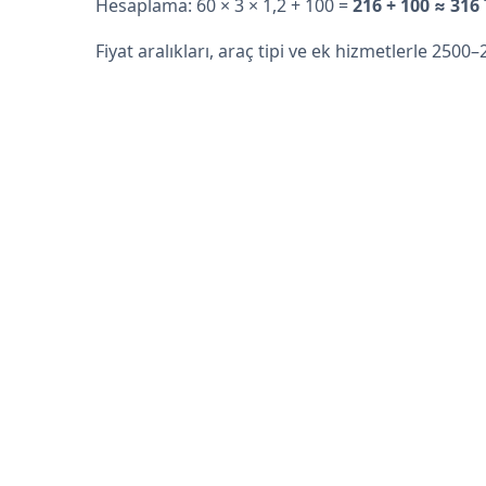
Hesaplama: 60 × 3 × 1,2 + 100 =
216 + 100 ≈ 316
Fiyat aralıkları, araç tipi ve ek hizmetlerle 2500–