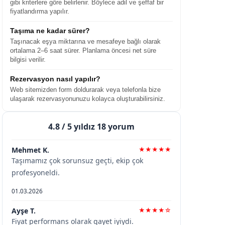
gibi kriterlere göre belirlenir. Böylece adil ve şeffaf bir
fiyatlandırma yapılır.
Taşıma ne kadar sürer?
Taşınacak eşya miktarına ve mesafeye bağlı olarak
ortalama 2–6 saat sürer. Planlama öncesi net süre
bilgisi verilir.
Rezervasyon nasıl yapılır?
Web sitemizden form doldurarak veya telefonla bize
ulaşarak rezervasyonunuzu kolayca oluşturabilirsiniz.
4.8
/ 5 yıldız 18 yorum
Mehmet K.
★★★★★
Taşımamız çok sorunsuz geçti, ekip çok
profesyoneldi.
01.03.2026
Ayşe T.
★★★★☆
Fiyat performans olarak gayet iyiydi.