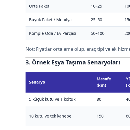
Orta Paket
10–25
10
Büyük Paket / Mobilya
25–50
15
Komple Oda / Ev Parçası
50–100
20
Not: Fiyatlar ortalama olup, araç tipi ve ek hizme
3. Örnek Eşya Taşıma Senaryoları
Mesafe
Y
Senaryo
(km)
(k
5 küçük kutu ve 1 koltuk
80
4
10 kutu ve tek kanepe
150
6