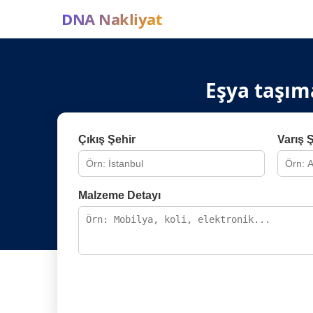
DNA Nakliyat
Eşya taşım
Çıkış Şehir
Varış 
Malzeme Detayı