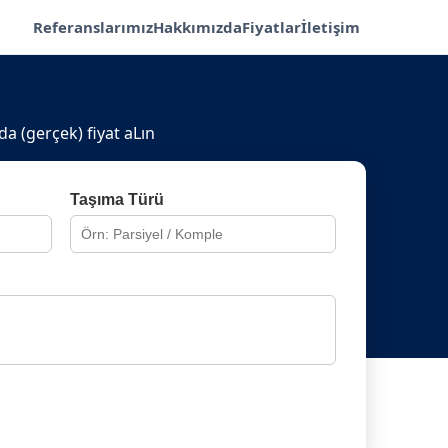
Referanslarımız
Hakkımızda
Fiyatlar
İletişim
ada (gerçek) fiyat aLın
Taşıma Türü