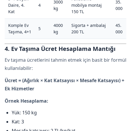
3000
35.
Daire, 4.
4
mobilya montaj
kg
000
Kat
150 TL
Komple Ev
4000
Sigorta + ambalaj
45.
5
Taşıma, 4+1
kg
200 TL
000
4. Ev Taşıma Ücret Hesaplama Mantığı
Ev taşıma ücretlerini tahmin etmek için basit bir formül
kullanılabilir:
Ücret = (Ağırlık × Kat Katsayısı × Mesafe Katsayısı) +
Ek Hizmetler
Örnek Hesaplama:
Yük: 150 kg
Kat: 3
Mesafe katsayısı: 2 TL/kg/kat