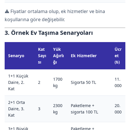
⚠️ Fiyatlar ortalama olup, ek hizmetler ve bina
koşullarına göre değişebilir.
3. Örnek Ev Taşıma Senaryoları
Kat
Yük
Ücr
Senaryo
Sayı
Ağırlı
Ek Hizmetler
et
sı
ğı
(₺)
1+1 Küçük
1700
11.
Daire, 2.
2
Sigorta 50 TL
kg
000
Kat
2+1 Orta
2300
Paketleme +
20.
Daire, 3.
3
kg
sigorta 100 TL
000
Kat
3+1 Büyük
Paketleme +