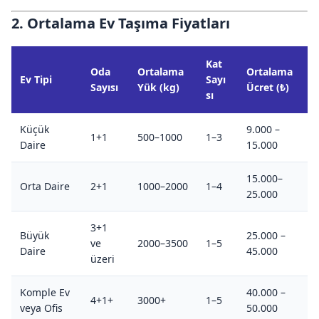
2. Ortalama Ev Taşıma Fiyatları
Kat
Oda
Ortalama
Ortalama
Ev Tipi
Sayı
Sayısı
Yük (kg)
Ücret (₺)
sı
Küçük
9.000 –
1+1
500–1000
1–3
Daire
15.000
15.000–
Orta Daire
2+1
1000–2000
1–4
25.000
3+1
Büyük
25.000 –
ve
2000–3500
1–5
Daire
45.000
üzeri
Komple Ev
40.000 –
4+1+
3000+
1–5
veya Ofis
50.000