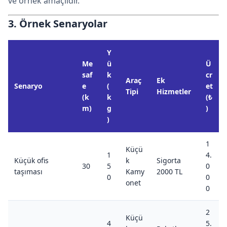
ve örnek amaçlıdır.
3. Örnek Senaryolar
Y
Me
ü
Ü
saf
k
cr
Araç
Ek
Senaryo
e
(
et
Tipi
Hizmetler
(k
k
(₺
m)
g
)
)
1
Küçü
1
4.
Küçük ofis
k
Sigorta
30
5
0
taşıması
Kamy
2000 TL
0
0
onet
0
2
Küçü
4
5.