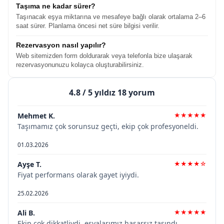
Taşıma ne kadar sürer?
Taşınacak eşya miktarına ve mesafeye bağlı olarak ortalama 2–6
saat sürer. Planlama öncesi net süre bilgisi verilir.
Rezervasyon nasıl yapılır?
Web sitemizden form doldurarak veya telefonla bize ulaşarak
rezervasyonunuzu kolayca oluşturabilirsiniz.
4.8
/ 5 yıldız 18 yorum
Mehmet K.
★★★★★
Taşımamız çok sorunsuz geçti, ekip çok profesyoneldi.
01.03.2026
Ayşe T.
★★★★☆
Fiyat performans olarak gayet iyiydi.
25.02.2026
Ali B.
★★★★★
Ekip çok dikkatliydi, eşyalarımız hasarsız taşındı.