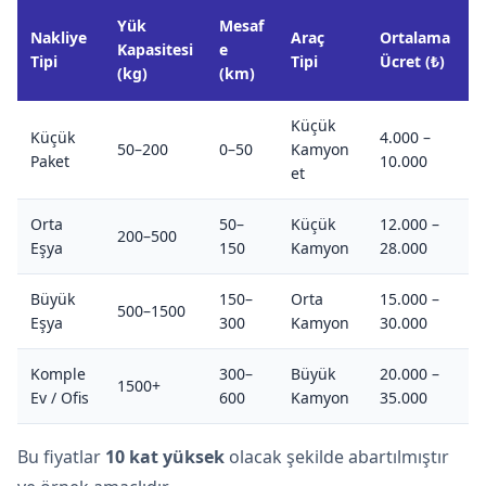
Yük
Mesaf
Nakliye
Araç
Ortalama
Kapasitesi
e
Tipi
Tipi
Ücret (₺)
(kg)
(km)
Küçük
Küçük
4.000 –
50–200
0–50
Kamyon
Paket
10.000
et
Orta
50–
Küçük
12.000 –
200–500
Eşya
150
Kamyon
28.000
Büyük
150–
Orta
15.000 –
500–1500
Eşya
300
Kamyon
30.000
Komple
300–
Büyük
20.000 –
1500+
Ev / Ofis
600
Kamyon
35.000
Bu fiyatlar
10 kat yüksek
olacak şekilde abartılmıştır