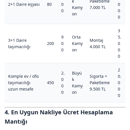
k
Paketleme
2+1 Daire eşyası
80
0
0
Kamy
7.000 TL
0
0
on
0
3
9
Orta
5.
3+1 Daire
Montaj
200
0
Kamy
0
taşımacılığı
4.000 TL
0
on
0
0
2
2.
Büyü
Komple ev / ofis
Sigorta +
0.
0
k
taşımacılığı
450
Paketleme
0
0
Kamy
uzun mesafe
9.500 TL
0
0
on
0
4. En Uygun Nakliye Ücret Hesaplama
Mantığı