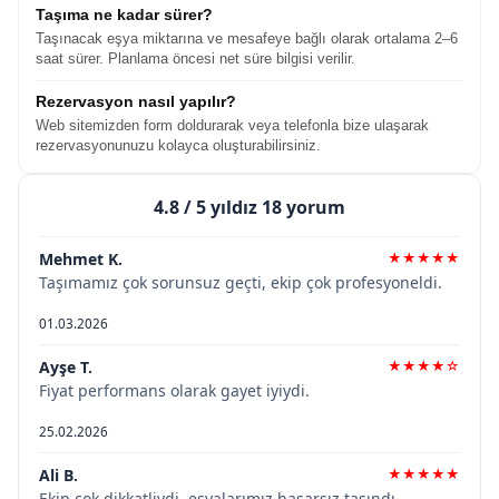
Taşıma ne kadar sürer?
Taşınacak eşya miktarına ve mesafeye bağlı olarak ortalama 2–6
saat sürer. Planlama öncesi net süre bilgisi verilir.
Rezervasyon nasıl yapılır?
Web sitemizden form doldurarak veya telefonla bize ulaşarak
rezervasyonunuzu kolayca oluşturabilirsiniz.
4.8
/ 5 yıldız 18 yorum
Mehmet K.
★★★★★
Taşımamız çok sorunsuz geçti, ekip çok profesyoneldi.
01.03.2026
Ayşe T.
★★★★☆
Fiyat performans olarak gayet iyiydi.
25.02.2026
Ali B.
★★★★★
Ekip çok dikkatliydi, eşyalarımız hasarsız taşındı.