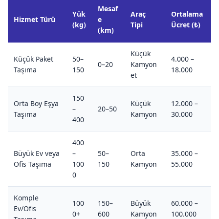
Mesaf
Yük
Araç
Ortalama
Hizmet Türü
e
(kg)
Tipi
Ücret (₺)
(km)
Küçük
Küçük Paket
50–
4.000 –
0–20
Kamyon
Taşıma
150
18.000
et
150
Orta Boy Eşya
Küçük
12.000 –
–
20–50
Taşıma
Kamyon
30.000
400
400
Büyük Ev veya
–
50–
Orta
35.000 –
Ofis Taşıma
100
150
Kamyon
55.000
0
Komple
100
150–
Büyük
60.000 –
Ev/Ofis
0+
600
Kamyon
100.000