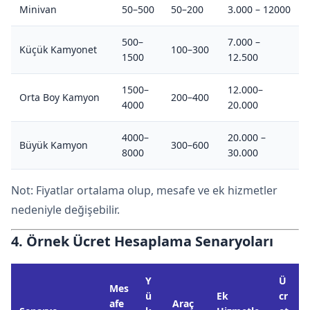
Minivan
50–500
50–200
3.000 – 12000
500–
7.000 –
Küçük Kamyonet
100–300
1500
12.500
1500–
12.000–
Orta Boy Kamyon
200–400
4000
20.000
4000–
20.000 –
Büyük Kamyon
300–600
8000
30.000
Not: Fiyatlar ortalama olup, mesafe ve ek hizmetler
nedeniyle değişebilir.
4. Örnek Ücret Hesaplama Senaryoları
Y
Ü
Mes
ü
Ek
cr
afe
Araç