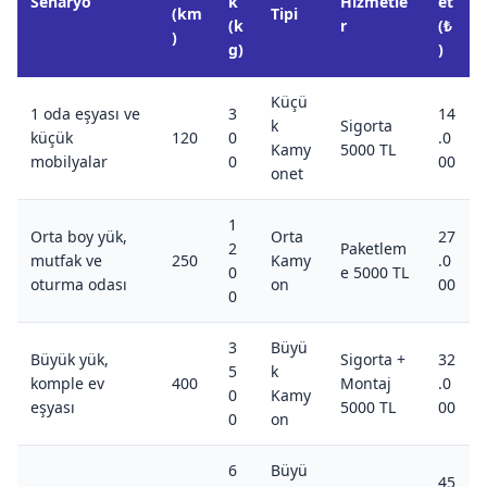
Senaryo
k
Hizmetle
et
(km
Tipi
(k
r
(₺
)
g)
)
Küçü
1 oda eşyası ve
3
14
k
Sigorta
küçük
120
0
.0
Kamy
5000 TL
mobilyalar
0
00
onet
1
Orta boy yük,
Orta
27
2
Paketlem
mutfak ve
250
Kamy
.0
0
e 5000 TL
oturma odası
on
00
0
3
Büyü
Büyük yük,
Sigorta +
32
5
k
komple ev
400
Montaj
.0
0
Kamy
eşyası
5000 TL
00
0
on
6
Büyü
45