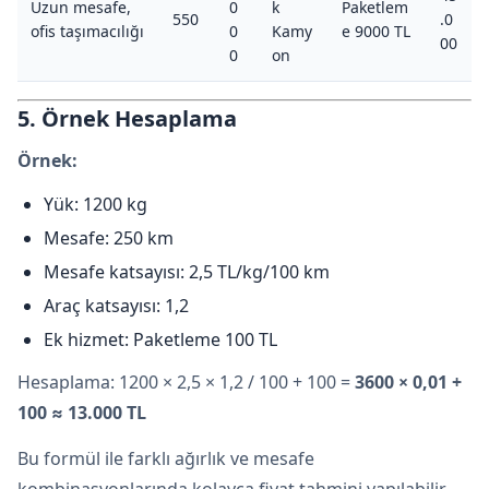
Uzun mesafe,
0
k
Paketlem
550
.0
ofis taşımacılığı
0
Kamy
e 9000 TL
00
0
on
5. Örnek Hesaplama
Örnek:
Yük: 1200 kg
Mesafe: 250 km
Mesafe katsayısı: 2,5 TL/kg/100 km
Araç katsayısı: 1,2
Ek hizmet: Paketleme 100 TL
Hesaplama: 1200 × 2,5 × 1,2 / 100 + 100 =
3600 × 0,01 +
100 ≈ 13.000 TL
Bu formül ile farklı ağırlık ve mesafe