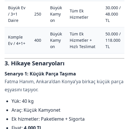
Büyük Ev
Büyük
30.000 /
Tüm Ek
/ 3+1
250
Kamy
48.000
Hizmetler
Daire
on
TL
Büyük
Tüm Ek
50.000 /
Komple
400
Kamy
Hizmetler +
118.000
Ev / 4+1+
on
Hızlı Teslimat
TL
3. Hikaye Senaryoları
Senaryo 1: Küçük Parça Taşıma
Fatma Hanım, Ankara’dan Konya’ya birkaç küçük parça
eşyasını taşıyor.
Yük: 40 kg
Araç: Küçük Kamyonet
Ek hizmetler: Paketleme + Sigorta
Fiyat:
4.000 TL