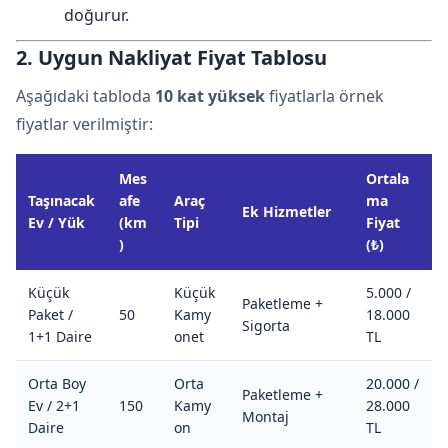
doğurur.
2. Uygun Nakliyat Fiyat Tablosu
Aşağıdaki tabloda
10 kat yüksek
fiyatlarla örnek
fiyatlar verilmiştir:
Mes
Ortala
Taşınacak
afe
Araç
ma
Ek Hizmetler
Ev / Yük
(km
Tipi
Fiyat
)
(₺)
Küçük
Küçük
5.000 /
Paketleme +
Paket /
50
Kamy
18.000
Sigorta
1+1 Daire
onet
TL
Orta Boy
Orta
20.000 /
Paketleme +
Ev / 2+1
150
Kamy
28.000
Montaj
Daire
on
TL